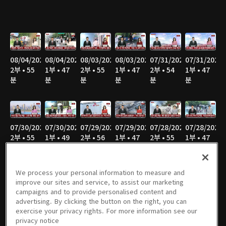
08/04/2026
08/04/2026
08/03/2026
08/03/2026
07/31/2026
07/31/2026
2부 • 55
1부 • 47
2부 • 55
1부 • 47
2부 • 54
1부 • 47
분
분
분
분
분
분
07/30/2026
07/30/2026
07/29/2026
07/29/2026
07/28/2026
07/28/2026
2부 • 55
1부 • 49
2부 • 56
1부 • 47
2부 • 55
1부 • 47
분
분
분
분
분
분
We process your personal information to measure and
improve our sites and service, to assist our marketing
campaigns and to provide personalised content and
07/27/2026
07/27/2026
07/24/2026
07/24/2026
07/23/2026
07/23/2026
advertising. By clicking the button on the right, you can
2부 • 58
1부 • 46
2부 • 56
1부 • 47
2부 • 55
1부 • 47
exercise your privacy rights. For more information see our
분
분
분
분
분
분
privacy notice