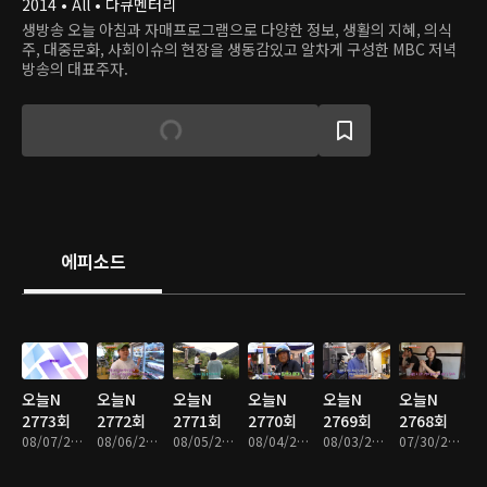
2014 • All • 다큐멘터리
생방송 오늘 아침과 자매프로그램으로 다양한 정보, 생활의 지혜, 의식
주, 대중문화, 사회이슈의 현장을 생동감있고 알차게 구성한 MBC 저녁
방송의 대표주자.
에피소드
오늘N
오늘N
오늘N
오늘N
오늘N
오늘N
2773회
2772회
2771회
2770회
2769회
2768회
08/07/2026 • 45분
08/06/2026 • 46분
08/05/2026 • 45분
08/04/2026 • 45분
08/03/2026 • 45분
07/30/2026 • 45분