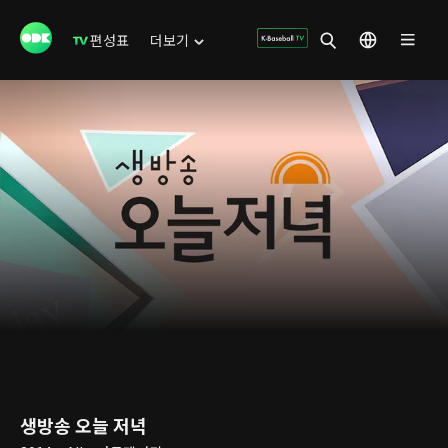
편성표
더보기
생방송 오늘 저녁