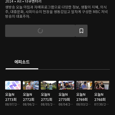
2014 • All • 다큐멘터리
생방송 오늘 아침과 자매프로그램으로 다양한 정보, 생활의 지혜, 의식
주, 대중문화, 사회이슈의 현장을 생동감있고 알차게 구성한 MBC 저녁
방송의 대표주자.
에피소드
오늘N
오늘N
오늘N
오늘N
오늘N
오늘N
2773회
2772회
2771회
2770회
2769회
2768회
08/07/2026 • 45분
08/06/2026 • 46분
08/05/2026 • 45분
08/04/2026 • 45분
08/03/2026 • 45분
07/30/2026 • 45분