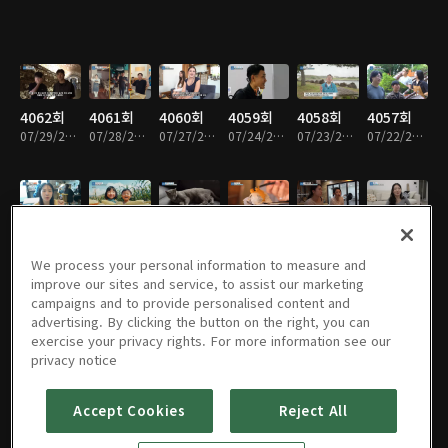
4062회
4061회
4060회
4059회
4058회
4057회
07/29/2026 • 47분
07/28/2026 • 46분
07/27/2026 • 46분
07/24/2026 • 47분
07/23/2026 • 46분
07/22/2026 • 47분
4056회
4055회
4054회
4053회
4052회
4051회
07/21/2026 • 46분
07/20/2026 • 46분
07/17/2026 • 47분
07/16/2026 • 46분
07/15/2026 • 46분
07/14/2026 • 46분
We process your personal information to measure and
improve our sites and service, to assist our marketing
campaigns and to provide personalised content and
advertising. By clicking the button on the right, you can
exercise your privacy rights. For more information see our
4050회
4049회
4048회
4047회
4046회
4045회
privacy notice
07/13/2026 • 46분
07/10/2026 • 47분
07/09/2026 • 46분
07/08/2026 • 46분
07/07/2026 • 46분
07/06/2026 • 46분
Accept Cookies
Reject All