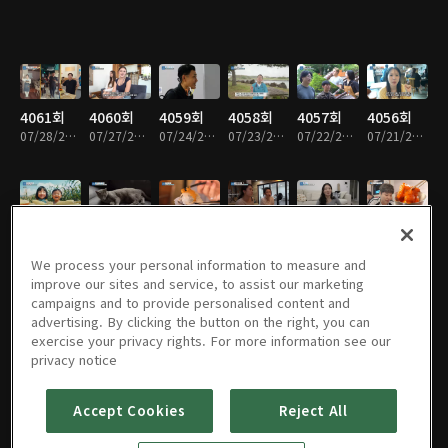
4061회
4060회
4059회
4058회
4057회
4056회
07/28/2026 • 46분
07/27/2026 • 46분
07/24/2026 • 47분
07/23/2026 • 46분
07/22/2026 • 47분
07/21/2026 • 46분
4055회
4054회
4053회
4052회
4051회
4050회
07/20/2026 • 46분
07/17/2026 • 47분
07/16/2026 • 46분
07/15/2026 • 46분
07/14/2026 • 46분
07/13/2026 • 46분
We process your personal information to measure and
improve our sites and service, to assist our marketing
campaigns and to provide personalised content and
advertising. By clicking the button on the right, you can
exercise your privacy rights. For more information see our
4049회
4048회
4047회
4046회
4045회
4044회
privacy notice
07/10/2026 • 47분
07/09/2026 • 46분
07/08/2026 • 46분
07/07/2026 • 46분
07/06/2026 • 46분
07/03/2026 • 46분
Accept Cookies
Reject All