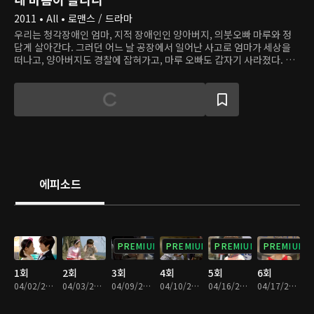
2011 • All • 로맨스 / 드라마
우리는 청각장애인 엄마, 지적 장애인인 양아버지, 의붓오빠 마루와 정
답게 살아간다. 그러던 어느 날 공장에서 일어난 사고로 엄마가 세상을
떠나고, 양아버지도 경찰에 잡혀가고, 마루 오빠도 갑자기 사라졌다. 우
리는 아버지와 할머니를 지키기 위해 씩씩하게 살아왔다. 십여 년 후, 우
리는 길을 가다 마루 오빠와 행동, 말투, 습관마저 똑같은 한 남자를 만나
지만, 그는 마루 오빠가 아니라 차동주라는 남자였다. 사고로 청각을 잃
은 동주는 미국에서 살다가 양아버지에게 빼앗긴 할아버지의 회사를 되
찾으러 돌아왔다. 동주와 우리가 만나면서 그들의 가족이 얽힌 오랜 원한
과 진실이 하나둘 밝혀지는데...
에피소드
PREMIUM
PREMIUM
PREMIUM
PREMIUM
1회
2회
3회
4회
5회
6회
04/02/2011 • 1시간 3분
04/03/2011 • 1시간 5분
04/09/2011 • 1시간 3분
04/10/2011 • 1시간 4분
04/16/2011 • 1시간 5분
04/17/2011 • 1시간 4분