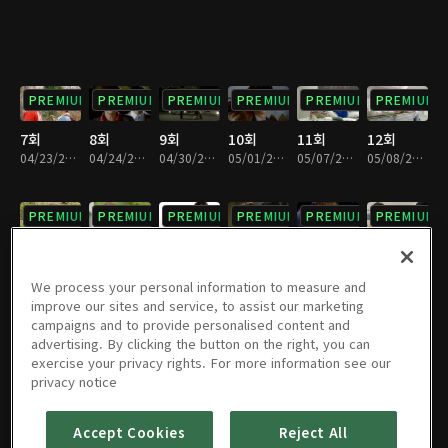
PREMIUM
PREMIUM
PREMIUM
PREMIUM
PREMIUM
PREMIUM
7회
8회
9회
10회
11회
12회
04/23/2011 • 1시간 5분
04/24/2011 • 1시간 4분
04/30/2011 • 1시간 4분
05/01/2011 • 1시간 6분
05/07/2011 • 1시간 4분
05/08/2011 • 1시간 5분
PREMIUM
PREMIUM
PREMIUM
PREMIUM
PREMIUM
PREMIUM
13회
14회
15회
16회
17회
18회
05/14/2011 • 1시간 5분
05/15/2011 • 1시간 5분
05/21/2011 • 1시간 4분
05/22/2011 • 1시간 7분
05/28/2011 • 1시간 6분
05/29/2011 • 1시간 6분
We process your personal information to measure and
improve our sites and service, to assist our marketing
campaigns and to provide personalised content and
PREMIUM
PREMIUM
PREMIUM
PREMIUM
PREMIUM
PREMIUM
advertising. By clicking the button on the right, you can
exercise your privacy rights. For more information see our
19회
20회
21회
22회
23회
24회
privacy notice
06/04/2011 • 1시간 7분
06/05/2011 • 1시간 7분
06/11/2011 • 1시간 6분
06/12/2011 • 1시간 5분
06/18/2011 • 1시간 6분
06/19/2011 • 1시간 3분
Accept Cookies
Reject All
PREMIUM
PREMIUM
PREMIUM
PREMIUM
PREMIUM
PREMIUM