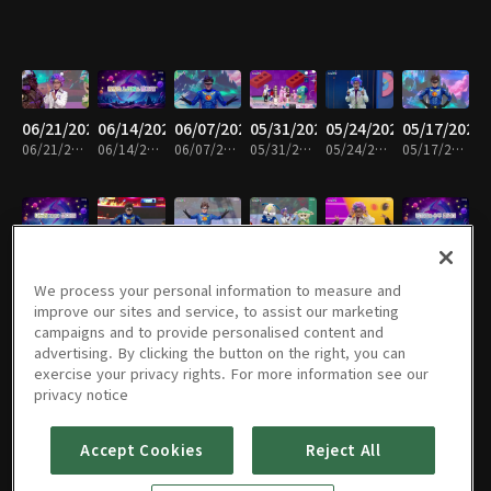
06/21/2026
06/14/2026
06/07/2026
05/31/2026
05/24/2026
05/17/2026
06/21/2026 • 26분
06/14/2026 • 26분
06/07/2026 • 25분
05/31/2026 • 23분
05/24/2026 • 26분
05/17/2026 • 25분
05/10/2026
05/03/2026
04/26/2026
04/19/2026
04/12/2026
04/05/2026
05/10/2026 • 25분
05/03/2026 • 25분
04/26/2026 • 25분
04/19/2026 • 26분
04/12/2026 • 27분
04/05/2026 • 25분
We process your personal information to measure and
improve our sites and service, to assist our marketing
campaigns and to provide personalised content and
advertising. By clicking the button on the right, you can
exercise your privacy rights. For more information see our
03/29/2026
03/22/2026
03/15/2026
03/08/2026
03/01/2026
02/22/2026
privacy notice
03/29/2026 • 26분
03/22/2026 • 26분
03/15/2026 • 26분
03/08/2026 • 25분
03/01/2026 • 26분
02/22/2026 • 26분
Accept Cookies
Reject All