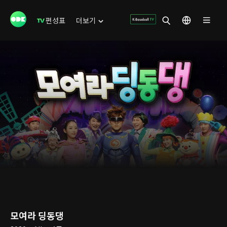
편성표
더보기
모여라 딩동댕