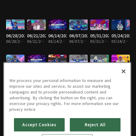
06/28/2026
06/21/2026
06/14/2026
06/07/2026
05/31/2026
05/24/2026
06/28/2026 • 26분
06/21/2026 • 26분
06/14/2026 • 26분
06/07/2026 • 25분
05/31/2026 • 23분
05/24/2026 • 26분
05/17/2026
05/10/2026
05/03/2026
04/26/2026
04/19/2026
04/12/2026
05/17/2026 • 25분
05/10/2026 • 25분
05/03/2026 • 25분
04/26/2026 • 25분
04/19/2026 • 26분
04/12/2026 • 27분
We process your personal information to measure and
improve our sites and service, to assist our marketing
campaigns and to provide personalised content and
advertising. By clicking the button on the right, you can
exercise your privacy rights. For more information see our
04/05/2026
03/29/2026
03/22/2026
03/15/2026
03/08/2026
03/01/2026
privacy notice
04/05/2026 • 25분
03/29/2026 • 26분
03/22/2026 • 26분
03/15/2026 • 26분
03/08/2026 • 25분
03/01/2026 • 26분
Accept Cookies
Reject All