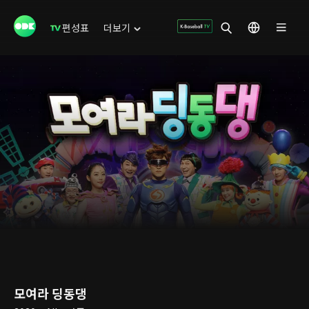
편성표
더보기
모여라 딩동댕