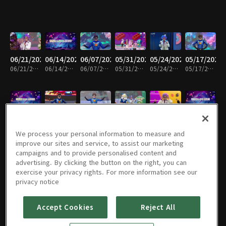
06/21/2026
06/14/2026
06/07/2026
05/31/2026
05/24/2026
05/17/2026
06/21/2026 • 26분
06/14/2026 • 26분
06/07/2026 • 25분
05/31/2026 • 23분
05/24/2026 • 26분
05/17/2026 • 25분
05/10/2026
05/03/2026
04/26/2026
04/19/2026
04/12/2026
04/05/2026
05/10/2026 • 25분
05/03/2026 • 25분
04/26/2026 • 25분
04/19/2026 • 26분
04/12/2026 • 27분
04/05/2026 • 25분
We process your personal information to measure and
improve our sites and service, to assist our marketing
campaigns and to provide personalised content and
advertising. By clicking the button on the right, you can
exercise your privacy rights. For more information see our
03/29/2026
03/22/2026
03/15/2026
03/08/2026
03/01/2026
02/22/2026
privacy notice
03/29/2026 • 26분
03/22/2026 • 26분
03/15/2026 • 26분
03/08/2026 • 25분
03/01/2026 • 26분
02/22/2026 • 26분
Accept Cookies
Reject All