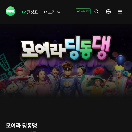
편성표
더보기
모여라 딩동댕