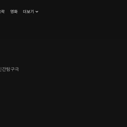
오락
영화
더보기
 인간탐구극