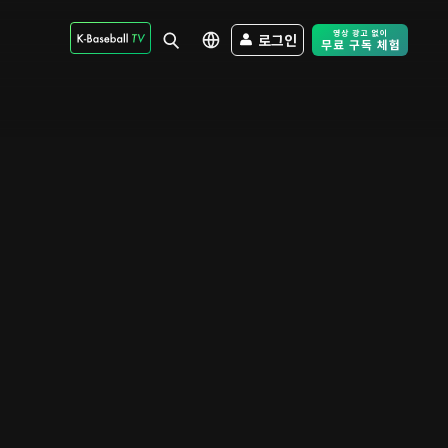
로그인
Free Trial - Sk