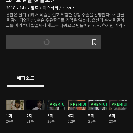
2018 • 14+ • 멜로 / 미스터리 / 드라마
은한은 살기 위해서 목숨을 걸고 위험한 성형 수술을 감행한다. 새 얼굴
을 갖게 되었지만, 수술 후유증으로 기억을 잃는다. 은한의 수술을 맡아
그를 머리부터 발끝까지 새로운 사람으로 만들어낸 강우. 하지만 기억을
잃고 괴로워하는 은한을 지켜보면서 안타까움을 느끼고, 그가 기억을 찾
는 걸 돕는다. 두 사람은 은한의 과거를 찾아가며 가까운 사람들에게 상
처받은 마음을 드러낸다. 하지만 은한이 기억의 단서를 하나둘씩 찾아가
면서 그의 어둡고 불행한 과거가 그들의 앞에 모습을 드러낸다.
에피소드
PREMIUM
PREMIUM
PREMIUM
PREMIUM
1회
2회
3회
4회
5회
6회
26분
31분
26분
32분
25분
29분