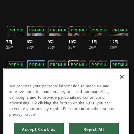
PREMIUM
PREMIUM
PREMIUM
PREMIUM
PREMIUM
PREMIUM
7회
8회
9회
10회
11회
12회
25분
33분
30분
26분
26분
30분
PREMIUM
PREMIUM
PREMIUM
PREMIUM
PREMIUM
PREMIUM
13회
14회
15회
16회
17회
18회
28분
28분
24분
32분
27분
29분
We process your personal information to measure and
improve our sites and service, to assist our marketing
campaigns and to provide personalised content and
PREMIUM
PREMIUM
PREMIUM
PREMIUM
PREMIUM
PREMIUM
advertising. By clicking the button on the right, you can
exercise your privacy rights. For more information see our
19회
20회
21회
22회
23회
24회
privacy notice
26분
32분
28분
28분
24분
35분
Accept Cookies
Reject All
PREMIUM
PREMIUM
PREMIUM
PREMIUM
PREMIUM
PREMIUM