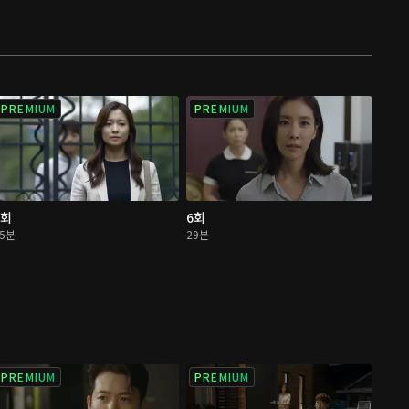
PREMIUM
PREMIUM
5회
6회
25분
29분
PREMIUM
PREMIUM