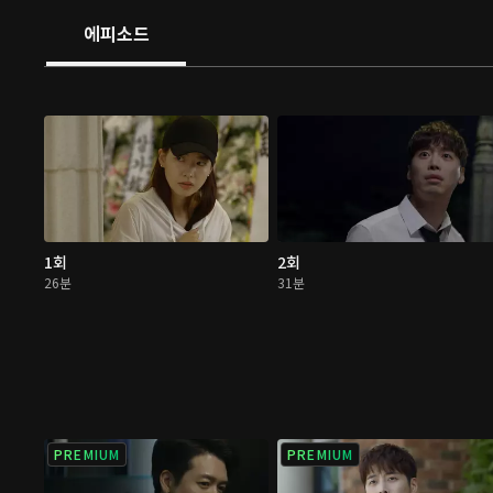
에피소드
1회
2회
26분
31분
PREMIUM
PREMIUM