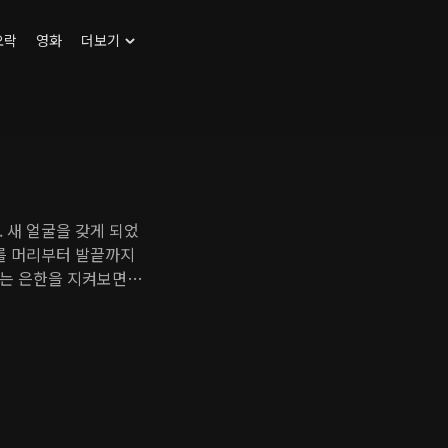
오락
영화
더보기
 새 얼굴을 갖게 되었
그를 머리부터 발끝까지
하는 은한을 지켜보면서
은한의 과거를 찾아가며
 기억의 단서를 하나둘
 드러낸다.