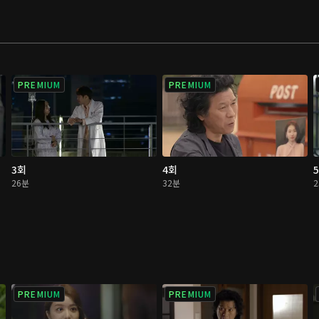
PREMIUM
PREMIUM
3회
4회
26분
32분
PREMIUM
PREMIUM