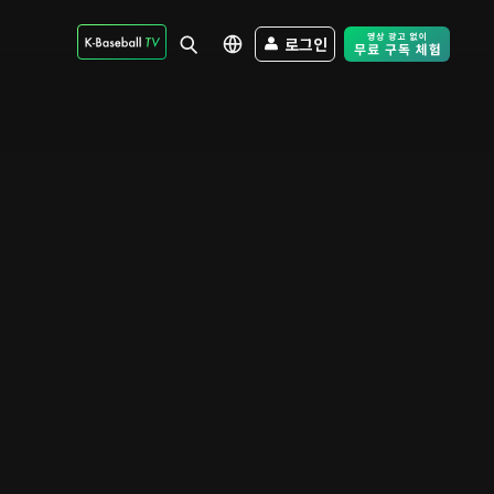
로그인
Free Trial - Sk