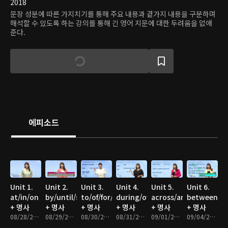
2018
문장 성분에 따른 가지치기를 통해 주요 내용과 곁가지 내용을 구분하며
해석할 수 있도록 하는 강의를 통해 긴 영어 지문에 대한 두려움을 없애
준다.
에피소드
Unit 1.
Unit 2.
Unit 3.
Unit 4.
Unit 5.
Unit 6.
at/in/on
by/until/since/before(after)
to/of/for/from
during/over/throughout/within
across/around/near/
between/a
+ 명사
+ 명사
+ 명사
+ 명사
+ 명사
+ 명사
08/28/2017 • 10분
08/29/2017 • 10분
08/30/2017 • 10분
08/31/2017 • 10분
09/01/2017 • 10분
09/04/2017 • 10분