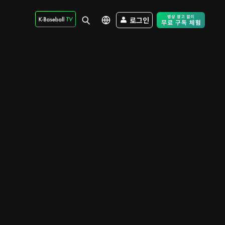
로그인
Free Trial - Sk