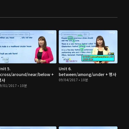
nit 5.
Unit 6.
cross/around/near/below +
between/among/under + 명사
명사
09/04/2017 • 10분
9/01/2017 • 10분