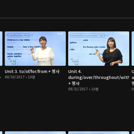
Unit 3. to/of/for/from + 명사
Unit 4.
U
+
08/30/2017 • 10분
during/over/throughout/within
a
+ 명사
08/31/2017 • 10분
0