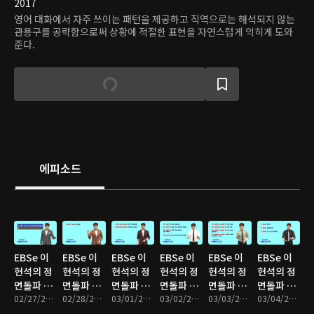
2017
영어 대화에서 자주 쓰이는 패턴을 제공하고 직역으로는 해석되지 않는
관용구를 공략함으로써 상황에 적절한 표현을 자연스럽게 익히게 도와
준다.
에피소드
EBSe 이
EBSe 이
EBSe 이
EBSe 이
EBSe 이
EBSe 이
현석의 정
현석의 정
현석의 정
현석의 정
현석의 정
현석의 정
면돌파 스
면돌파 스
면돌파 스
면돌파 스
면돌파 스
면돌파 스
피킹 : 유
02/27/2017 • 10분
피킹 : 유
02/28/2017 • 10분
피킹 : 유
03/01/2017 • 10분
피킹 : 유
03/02/2017 • 10분
피킹 : 유
03/03/2017 • 10분
피킹 : 유
03/04/2017 • 10분
닛 01
닛 02
닛 03
닛 04
닛 05
닛 06