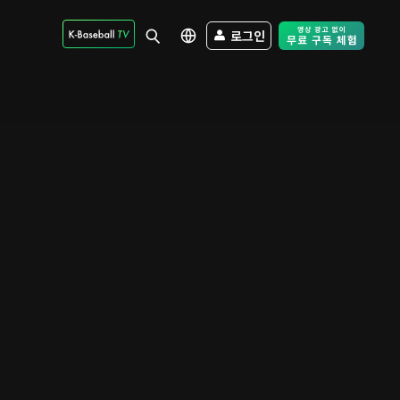
로그인
Free Trial - Sk