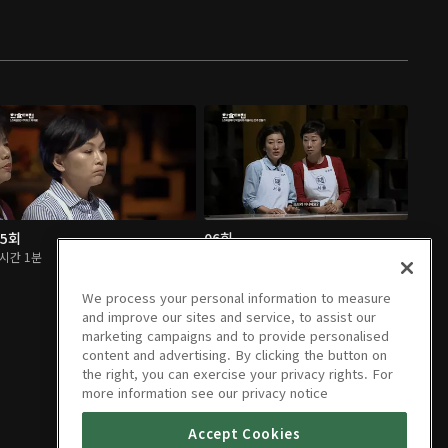
05회
06회
1시간 1분
1시간 1분
We process your personal information to measure
and improve our sites and service, to assist our
marketing campaigns and to provide personalised
content and advertising. By clicking the button on
the right, you can exercise your privacy rights. For
more information see our privacy notice
Accept Cookies