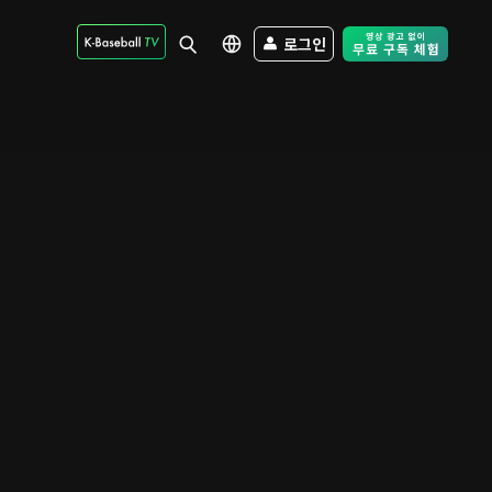
로그인
Free Trial - Sk