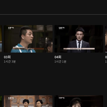
03회
04회
1시간 3분
1시간 1분