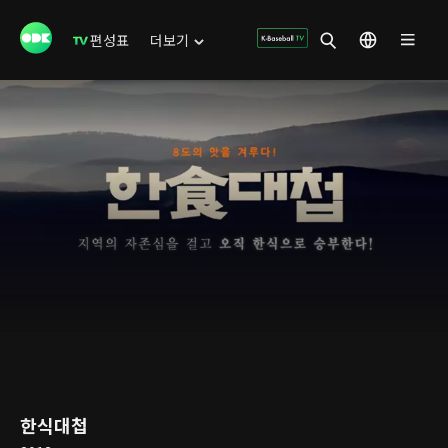
편성표
더보기
한식대첩