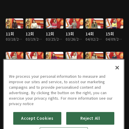
11회
12회
12회
13회
14회
15회
03/18/2017 • 17분
03/19/2017 • 20분
03/25/2017 • 19분
03/26/2017 • 20분
04/02/2017 • 19분
04/09/2017 • 19분
16회
17회
18회
21회
22회
23회
04/16/2017 • 15분
04/23/2017 • 19분
04/30/2017 • 20분
06/04/2017 • 19분
06/11/2017 • 20분
06/18/2017 • 19분
We process your personal information to measure and
improve our sites and service, to assist our marketing
campaigns and to provide personalised content and
advertising. By clicking the button on the right, you can
exercise your privacy rights. For more information see our
24회
25회
26회
27회
28회
29회
privacy notice
06/25/2017 • 17분
07/02/2017 • 18분
07/09/2017 • 16분
07/16/2017 • 18분
07/23/2017 • 17분
07/30/2017 • 17분
Accept Cookies
Reject All