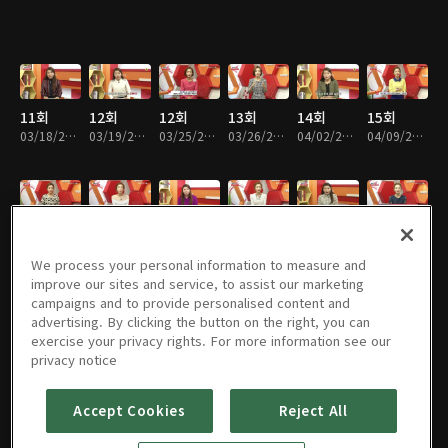
11회
12회
12회
13회
14회
15회
03/18/2017 • 17분
03/19/2017 • 20분
03/25/2017 • 19분
03/26/2017 • 20분
04/02/2017 • 19분
04/09/2017 • 19분
16회
17회
18회
21회
22회
23회
04/16/2017 • 15분
04/23/2017 • 19분
04/30/2017 • 20분
06/04/2017 • 19분
06/11/2017 • 20분
06/18/2017 • 19분
We process your personal information to measure and
improve our sites and service, to assist our marketing
campaigns and to provide personalised content and
advertising. By clicking the button on the right, you can
exercise your privacy rights. For more information see our
24회
25회
26회
27회
28회
29회
privacy notice
06/25/2017 • 17분
07/02/2017 • 18분
07/09/2017 • 16분
07/16/2017 • 18분
07/23/2017 • 17분
07/30/2017 • 17분
Accept Cookies
Reject All