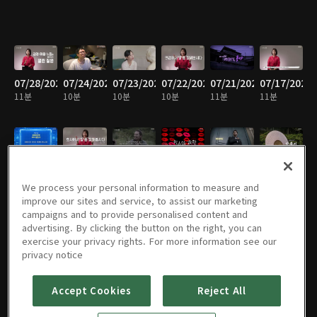
07/28/2026
07/24/2026
07/23/2026
07/22/2026
07/21/2026
07/17/2026
11분
10분
10분
10분
11분
11분
07/16/2026
07/15/2026
07/14/2026
07/10/2026
07/09/2026
07/08/2026
10분
11분
10분
9분
10분
11분
We process your personal information to measure and
improve our sites and service, to assist our marketing
campaigns and to provide personalised content and
advertising. By clicking the button on the right, you can
exercise your privacy rights. For more information see our
07/07/2026
07/02/2026
07/01/2026
06/30/2026
06/26/2026
06/25/2026
privacy notice
11분
10분
11분
11분
10분
10분
Accept Cookies
Reject All