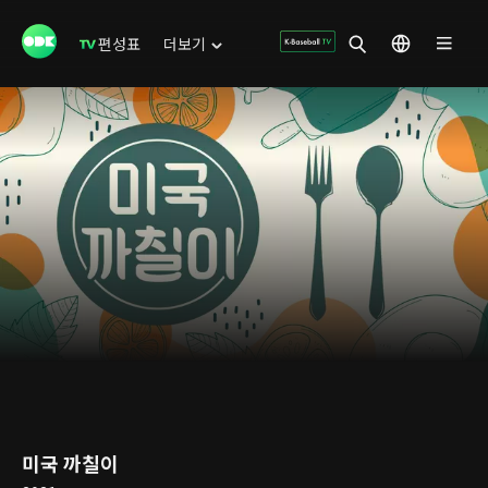
편성표
더보기
미국 까칠이