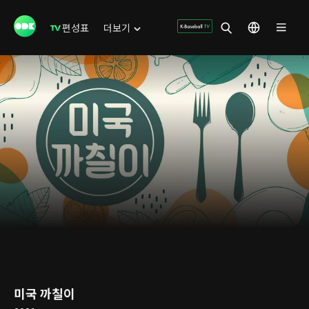
편성표
더보기
미국 까칠이