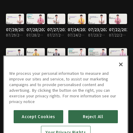
07/29/2026
07/28/2026
07/27/2026
07/24/2026
07/23/2026
07/22/2026
07/29/2026 • 10분
07/28/2026 • 10분
07/27/2026 • 10분
07/24/2026 • 10분
07/23/2026 • 10분
07/22/2026 • 10분
07/21/2026
07/20/2026
07/17/2026
07/16/2026
07/15/2026
07/14/2026
07/21/2026 • 10분
07/20/2026 • 10분
07/17/2026 • 10분
07/16/2026 • 10분
07/15/2026 • 10분
07/14/2026 • 10분
We process your personal information to measure and
improve our sites and service, to assist our marketing
campaigns and to provide personalised content and
advertising. By clicking the button on the right, you can
exercise your privacy rights. For more information see our
07/13/2026
07/10/2026
07/09/2026
07/08/2026
07/07/2026
07/06/2026
privacy notice
07/13/2026 • 10분
07/10/2026 • 10분
07/09/2026 • 10분
07/08/2026 • 10분
07/07/2026 • 10분
07/06/2026 • 10분
Accept Cookies
Reject All
07/03/2026
07/02/2026
07/01/2026
06/30/2026
06/29/2026
06/26/2026
Your Privacy Rights