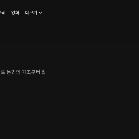
오락
영화
더보기
으로 문법의 기초부터 활