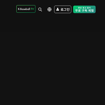
로그인
Free Trial - Sk