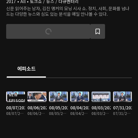
2017 • All • 토크쇼 / 뉴스 / 다큐멘터리
신문 읽어주는 남자, 김진 앵커의 모닝 시사 쇼. 정치, 사회, 문화를 넘나
드는 다양한 뉴스와 심도 있는 분석을 매일 만나볼 수 있다.
에피소드
NEW
EPISODE
08/07/2026
08/06/2026
08/05/2026
08/04/2026
08/03/2026
07/31/2026
08/07/2026 • 1시간 23분
08/06/2026 • 1시간 22분
08/05/2026 • 1시간 23분
08/04/2026 • 1시간 24분
08/03/2026 • 1시간 24분
07/31/2026 • 1시간 23분