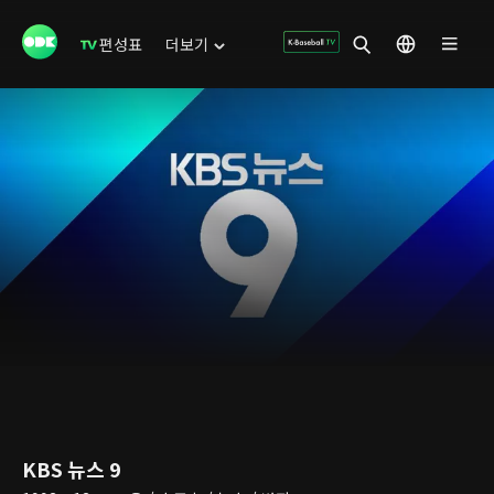
편성표
더보기
KBS 뉴스 9