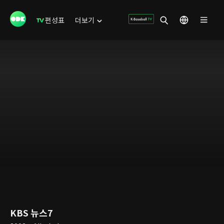
편성표
더보기
KBS 뉴스7