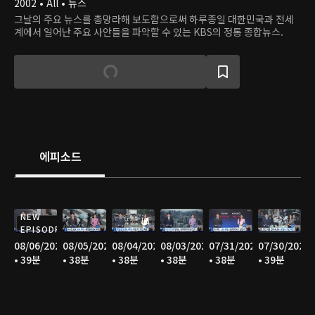
2002 • All • 뉴스
그날의 주요 뉴스를 총망라해 보도함으로써 하루종일 대한민국과 전세
계에서 일어난 주요 사안들을 파악할 수 있는 KBS의 정통 종합뉴스.
에피소드
NEW
EPISODE
08/06/2026
08/05/2026
08/04/2026
08/03/2026
07/31/2026
07/30/2026
• 39분
• 38분
• 38분
• 38분
• 38분
• 39분