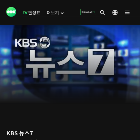
편성표
더보기
KBS 뉴스7