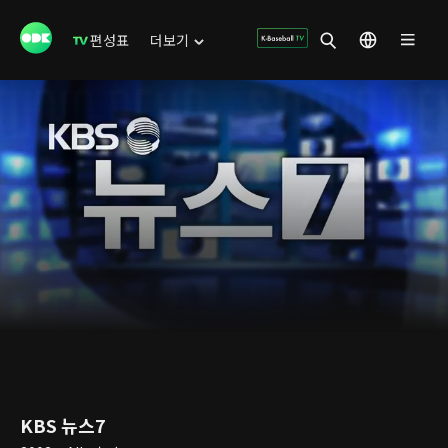
편성표
더보기
KBS 뉴스7