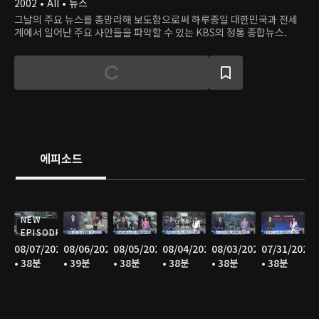
2002 • All • 뉴스
그날의 주요 뉴스를 총망라해 보도함으로써 하루종일 대한민국과 전세
계에서 일어난 주요 사안들을 파악할 수 있는 KBS의 정통 종합뉴스.
에피소드
NEW
EPISODE
08/07/2026
08/06/2026
08/05/2026
08/04/2026
08/03/2026
07/31/2026
• 38분
• 39분
• 38분
• 38분
• 38분
• 38분