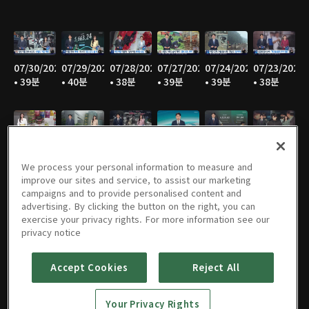
07/30/2026
07/29/2026
07/28/2026
07/27/2026
07/24/2026
07/23/2026
• 39분
• 40분
• 38분
• 39분
• 39분
• 38분
07/22/2026
07/21/2026
07/20/2026
07/17/2026
07/16/2026
07/15/2026
• 39분
• 40분
• 39분
• 10분
• 38분
• 39분
We process your personal information to measure and
improve our sites and service, to assist our marketing
campaigns and to provide personalised content and
advertising. By clicking the button on the right, you can
exercise your privacy rights. For more information see our
07/14/2026
07/13/2026
07/10/2026
07/09/2026
07/08/2026
07/07/2026
privacy notice
• 38분
• 38분
• 39분
• 38분
• 39분
• 39분
Accept Cookies
Reject All
Your Privacy Rights
07/06/2026
07/03/2026
07/02/2026
07/01/2026
06/30/2026
06/29/2026