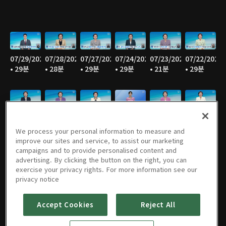
07/29/2026
07/28/2026
07/27/2026
07/24/2026
07/23/2026
07/22/2026
• 29분
• 28분
• 29분
• 29분
• 21분
• 29분
07/21/2026
07/20/2026
07/17/2026
07/16/2026
07/15/2026
07/14/2026
• 29분
• 28분
• 27분
• 29분
• 29분
• 29분
We process your personal information to measure and
improve our sites and service, to assist our marketing
campaigns and to provide personalised content and
advertising. By clicking the button on the right, you can
exercise your privacy rights. For more information see our
07/13/2026
07/10/2026
07/09/2026
07/08/2026
07/07/2026
07/06/2026
privacy notice
• 28분
• 29분
• 28분
• 29분
• 29분
• 29분
Accept Cookies
Reject All