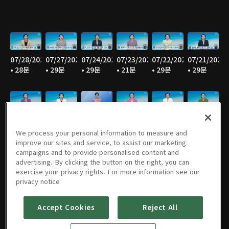
07/28/2026
07/27/2026
07/24/2026
07/23/2026
07/22/2026
07/21/2026
• 28분
• 29분
• 29분
• 21분
• 29분
• 29분
07/20/2026
07/17/2026
07/16/2026
07/15/2026
07/14/2026
07/13/2026
• 28분
• 27분
• 29분
• 29분
• 29분
• 28분
We process your personal information to measure and
improve our sites and service, to assist our marketing
campaigns and to provide personalised content and
advertising. By clicking the button on the right, you can
exercise your privacy rights. For more information see our
07/10/2026
07/09/2026
07/08/2026
07/07/2026
07/06/2026
07/03/2026
privacy notice
• 29분
• 28분
• 29분
• 29분
• 29분
• 28분
Accept Cookies
Reject All