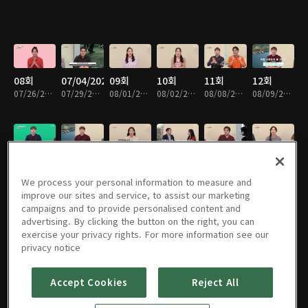
08회
07/04/2020
09회
10회
11회
12회
07/26/2020 • 30분
07/29/2020 • 29분
08/01/2020 • 30분
08/02/2020 • 30분
08/08/2020 • 30분
08/09/2020 • 30분
13회
14회
15회
16회
06회
07회
08/15/2020 • 30분
08/16/2020 • 30분
08/22/2020 • 30분
08/23/2020 • 30분
08/29/2020 • 30분
08/30/2020 • 30분
We process your personal information to measure and
improve our sites and service, to assist our marketing
campaigns and to provide personalised content and
advertising. By clicking the button on the right, you can
exercise your privacy rights. For more information see our
08회
09회
17회
18회
19회
20회
privacy notice
09/05/2020 • 30분
09/06/2020 • 30분
09/12/2020 • 30분
09/13/2020 • 30분
09/19/2020 • 30분
09/20/2020 • 30분
Accept Cookies
Reject All