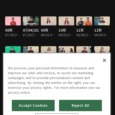
08회
07/04/2020
09회
10회
11회
12회
07/26/2020 • 30분
07/29/2020 • 29분
08/01/2020 • 30분
08/02/2020 • 30분
08/08/2020 • 30분
08/09/2020 • 30분
13회
14회
15회
16회
06회
07회
08/15/2020 • 30분
08/16/2020 • 30분
08/22/2020 • 30분
08/23/2020 • 30분
08/29/2020 • 30분
08/30/2020 • 30분
We process your personal information to measure and
improve our sites and service, to assist our marketing
campaigns and to provide personalised content and
advertising. By clicking the button on the right, you can
exercise your privacy rights. For more information see our
08회
09회
17회
18회
19회
20회
privacy notice
09/05/2020 • 30분
09/06/2020 • 30분
09/12/2020 • 30분
09/13/2020 • 30분
09/19/2020 • 30분
09/20/2020 • 30분
Accept Cookies
Reject All