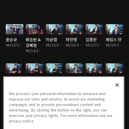
윤승규
류승완 &
이상엽
차민영
김종만
제임스 안
06/13/2022 • 26분
강혜정
06/15/2022 • 31분
06/16/2022 • 28분
06/17/2022 • 33분
06/18/2022 • 30분
06/14/2022 • 31분
데니스 홍
데니스 홍
스티브 강
김범진
안병찬
김영규
1부
2부
06/21/2022 • 31분
06/22/2022 • 30분
06/23/2022 • 31분
06/24/2022 • 33분
06/19/2022 • 33분
06/20/2022 • 32분
We process your personal information to measure and
improve our sites and service, to assist our marketing
campaigns and to provide personalised content and
advertising. By clicking the button on the right, you can
exercise your privacy rights. For more information see our
강경태
김경석
최창준
박윤숙
이영원
김영완
privacy notice
06/25/2022 • 26분
06/26/2022 • 31분
06/27/2022 • 30분
06/28/2022 • 32분
06/29/2022 • 31분
06/30/2022 • 31분