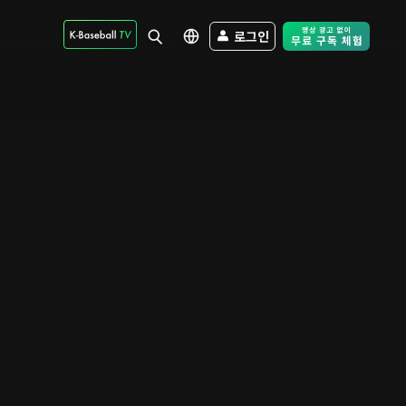
로그인
Free Trial - Sk