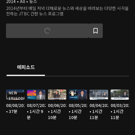
2014 • All • 뉴스
2014년부터 매일 저녁 다채로운 뉴스와 세상을 바라보는 다양한 시각을
전하는 JTBC 간판 뉴스 프로그램
에피소드
NEW
EPISODE
08/08/2026
08/07/2026
08/06/2026
08/05/2026
08/04/2026
08/03/2026
• 37분
• 1시간 9
• 1시간
• 1시간
• 1시간
• 1시간
분
10분
10분
11분
11분