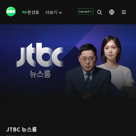
편성표
더보기
JTBC 뉴스룸