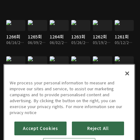
1266회
1265회
1264회
1263회
1262회
1261회
06/16/2024 • 54분
06/09/2024 • 53분
06/02/2024 • 53분
05/26/2024 • 56분
05/19/2024 • 54분
05/12/2024 • 54분
1260회
1259회
1258회
1257회
1256회
1255회
05/05/2024 • 55분
04/28/2024 • 57분
04/21/2024 • 51분
04/14/2024 • 56분
04/07/2024 • 57분
03/31/2024 • 54분
We process your personal information to measure and
improve our sites and service, to assist our marketing
campaigns and to provide personalised content and
advertising. By clicking the button on the right, you can
exercise your privacy rights. For more information see our
1254회
1253회
1252회
1251회
1250회
1249회
privacy notice
03/24/2024 • 55분
03/17/2024 • 52분
03/10/2024 • 56분
03/03/2024 • 54분
02/25/2024 • 54분
02/18/2024 • 52분
Accept Cookies
Reject All