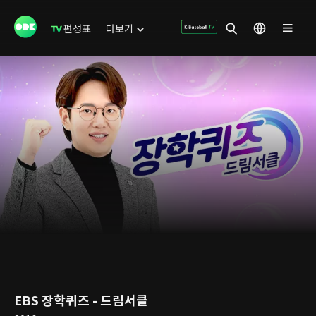
편성표
더보기
EBS 장학퀴즈 - 드림서클