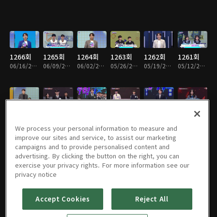
1266회
1265회
1264회
1263회
1262회
1261회
06/16/2024 • 54분
06/09/2024 • 53분
06/02/2024 • 53분
05/26/2024 • 56분
05/19/2024 • 54분
05/12/2024 • 54분
1260회
1259회
1258회
1257회
1256회
1255회
05/05/2024 • 55분
04/28/2024 • 57분
04/21/2024 • 51분
04/14/2024 • 56분
04/07/2024 • 57분
03/31/2024 • 54분
We process your personal information to measure and
improve our sites and service, to assist our marketing
campaigns and to provide personalised content and
advertising. By clicking the button on the right, you can
exercise your privacy rights. For more information see our
1254회
1253회
1252회
1251회
1250회
1249회
privacy notice
03/24/2024 • 55분
03/17/2024 • 52분
03/10/2024 • 56분
03/03/2024 • 54분
02/25/2024 • 54분
02/18/2024 • 52분
Accept Cookies
Reject All