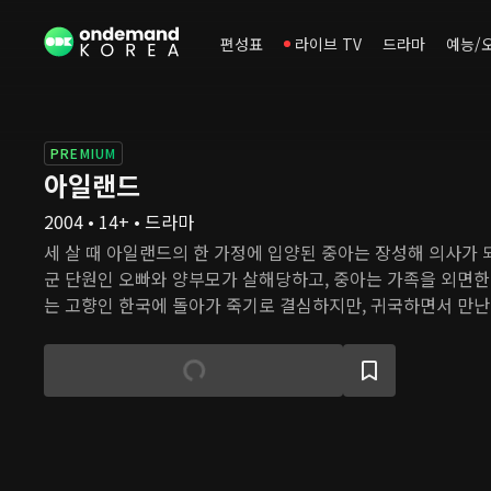
편성표
라이브 TV
드라마
예능/
PREMIUM
아일랜드
2004 • 14+ • 드라마
세 살 때 아일랜드의 한 가정에 입양된 중아는 장성해 의사가
군 단원인 오빠와 양부모가 살해당하고, 중아는 가족을 외면한
는 고향인 한국에 돌아가 죽기로 결심하지만, 귀국하면서 만난 
이 닿아 결혼한다. 고아 출신으로 어려운 사람을 돕는 강국은
그가 삶의 의지를 되찾을 수 있게 돕는다. 한편 중아는 노동석
어 그의 병원에 취직한다. 그곳에서 만난 환자 재복과 계속 얽
지지만, 중아는 자신의 정체성과 남편인 강국과의 관계 때문에
미래와 동거하고 있는 시연의 존재 때문에 망설인다.