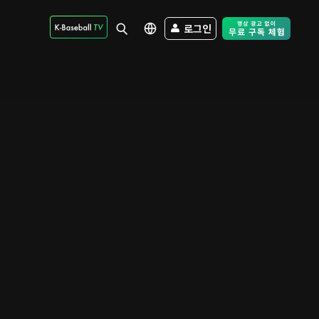
로그인
Free Trial - Sk