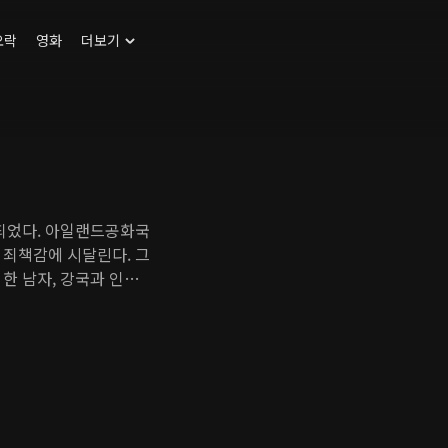
오락
영화
더보기
 되었다. 아일랜드공화국
 죄책감에 시달린다. 그
한 남자, 강국과 인연
 중아에게 연민을 느끼고
이라는 의사의 눈에 띄
히고 결국은 사랑에 빠
, 재복은 아직은 암울한