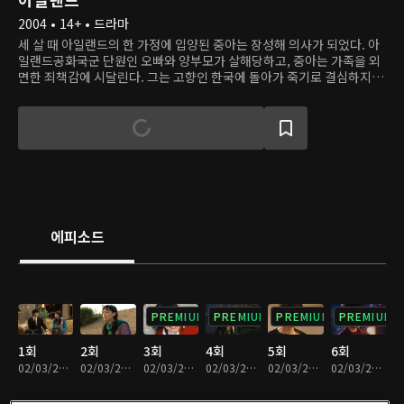
2004 • 14+ • 드라마
세 살 때 아일랜드의 한 가정에 입양된 중아는 장성해 의사가 되었다. 아
일랜드공화국군 단원인 오빠와 양부모가 살해당하고, 중아는 가족을 외
면한 죄책감에 시달린다. 그는 고향인 한국에 돌아가 죽기로 결심하지
만, 귀국하면서 만난 한 남자, 강국과 인연이 닿아 결혼한다. 고아 출신으
로 어려운 사람을 돕는 강국은 중아에게 연민을 느끼고 그가 삶의 의지를
되찾을 수 있게 돕는다. 한편 중아는 노동석이라는 의사의 눈에 띄어 그
의 병원에 취직한다. 그곳에서 만난 환자 재복과 계속 얽히고 결국은 사
랑에 빠지지만, 중아는 자신의 정체성과 남편인 강국과의 관계 때문에,
재복은 아직은 암울한 미래와 동거하고 있는 시연의 존재 때문에 망설인
다.
에피소드
PREMIUM
PREMIUM
PREMIUM
PREMIUM
1회
2회
3회
4회
5회
6회
02/03/2023 • 1시간 4분
02/03/2023 • 1시간 7분
02/03/2023 • 1시간 3분
02/03/2023 • 1시간 10분
02/03/2023 • 1시간 2분
02/03/2023 • 1시간