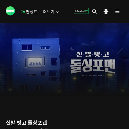
편성표
더보기
신발 벗고 돌싱포맨