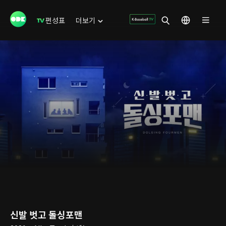
편성표
더보기
신발 벗고 돌싱포맨