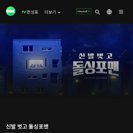
편성표
더보기
신발 벗고 돌싱포맨