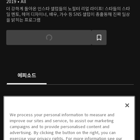
2019 • All
더 강하게 돌아온 인스타 셀럽들의 노필터 리얼 라이프! 스타들의 스타
일 멘토, 헤어 디자이너, 배우, 가수 등 SNS 셀럽이 총출동해 진짜 일상
을 밝히는 프로그램
에피소드
We process your personal information to measure and
01회
02회
03회
04회
05회
06회
improve our sites and service, to assist our marketing
24분
23분
24분
23분
23분
25분
campaigns and to provide personalised content and
advertising. By clicking the button on the right, you can
exercise your privacy rights. For more information see our