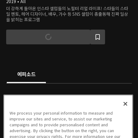
2019 • All
더 강하게 돌아온 인스타 셀럽들의 노필터 리얼 라이프! 스타들의 스타
일 멘토, 헤어 디자이너, 배우, 가수 등 SNS 셀럽이 총출동해 진짜 일상
을 밝히는 프로그램
에피소드
We process your personal information to measure and
01회
02회
03회
04회
05회
06회
improve our sites and service, to assist our marketing
24분
23분
24분
23분
23분
25분
campaigns and to provide personalised content and
advertising. By clicking the button on the right, you can
exercise your privacy rights. For more information see our