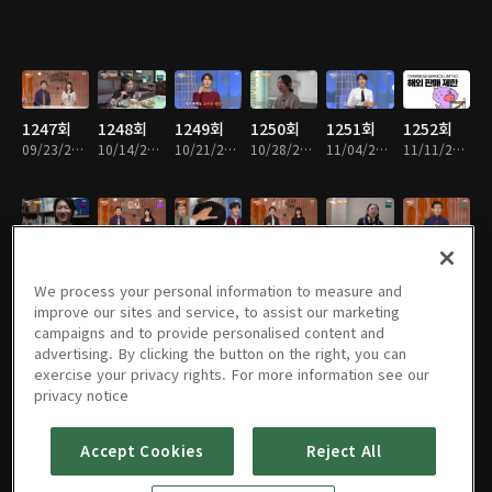
1247회
1248회
1249회
1250회
1251회
1252회
09/23/2023 • 59분
10/14/2023 • 1시간
10/21/2023 • 58분
10/28/2023 • 55분
11/04/2023 • 58분
11/11/2023 • 57분
1253회
1254회
1255회
1256회
1257회
1258회
11/25/2023 • 57분
12/02/2023 • 57분
12/09/2023 • 58분
12/16/2023 • 57분
12/23/2023 • 59분
12/30/2023 • 58분
We process your personal information to measure and
improve our sites and service, to assist our marketing
campaigns and to provide personalised content and
advertising. By clicking the button on the right, you can
exercise your privacy rights. For more information see our
1259회
1260회
1261회
1262회
1263회
1264회
privacy notice
01/06/2024 • 58분
01/13/2024 • 58분
01/20/2024 • 57분
01/27/2024 • 1시간 2분
02/03/2024 • 57분
02/10/2024 • 1시간 1분
Accept Cookies
Reject All