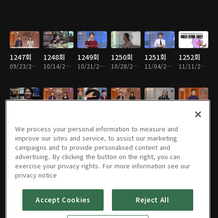
1247회
1248회
1249회
1250회
1251회
1252회
09/23/2023 • 59분
10/14/2023 • 1시간
10/21/2023 • 58분
10/28/2023 • 55분
11/04/2023 • 58분
11/11/2023 • 57분
1253회
1254회
1255회
1256회
1257회
1258회
11/25/2023 • 57분
12/02/2023 • 57분
12/09/2023 • 58분
12/16/2023 • 57분
12/23/2023 • 59분
12/30/2023 • 58분
We process your personal information to measure and
improve our sites and service, to assist our marketing
campaigns and to provide personalised content and
advertising. By clicking the button on the right, you can
exercise your privacy rights. For more information see our
1259회
1260회
1261회
1262회
1263회
1264회
privacy notice
01/06/2024 • 58분
01/13/2024 • 58분
01/20/2024 • 57분
01/27/2024 • 1시간 2분
02/03/2024 • 57분
02/10/2024 • 1시간 1분
Accept Cookies
Reject All