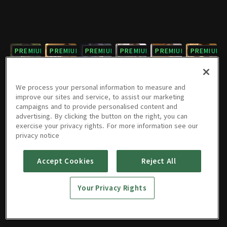
PREMIUM
PREMIUM
PREMIUM
PREMIUM
PREMIUM
PREMIUM
7회
8회
9회
10회
11회
12회
08/04/2023 • 50분
08/04/2023 • 51분
08/04/2023 • 58분
08/04/2023 • 58분
08/04/2023 • 58분
08/04/2023 • 58분
We process your personal information to measure and
improve our sites and service, to assist our marketing
campaigns and to provide personalised content and
PREMIUM
PREMIUM
PREMIUM
PREMIUM
PREMIUM
PREMIUM
advertising. By clicking the button on the right, you can
exercise your privacy rights. For more information see our
13회
14회
15회
16회
17회
18회
privacy notice
08/04/2023 • 58분
08/04/2023 • 58분
08/04/2023 • 50분
08/04/2023 • 49분
08/04/2023 • 57분
08/04/2023 • 58분
Accept Cookies
Reject All
PREMIUM
PREMIUM
19회
20회
Your Privacy Rights
08/04/2023 • 59분
08/04/2023 • 58분